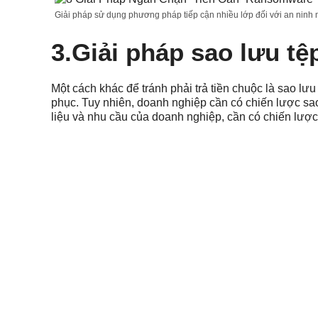
Giải pháp sử dụng phương pháp tiếp cận nhiều lớp đối với an ninh
3.Giải pháp sao lưu t
Một cách khác để tránh phải trả tiền chuộc là sao lư
phục. Tuy nhiên, doanh nghiệp cần có chiến lược sa
liệu và nhu cầu của doanh nghiệp, cần có chiến lược
Giải pháp sao lưu tệp thường xuyên
4.Giải pháp bảo vệ mạ
Vì hầu hết người dùng tương tác chủ yếu với các thi
nghiệp không có quyền kiểm soát hoặc bảo vệ chốn
vi-rút sẽ không hiệu quả nếu không có các bản cập 
thường xuất hiện bất ngờ, khiến chúng khó bị phát hi
và nhiều người dùng thậm chí còn tắt tính năng quét v