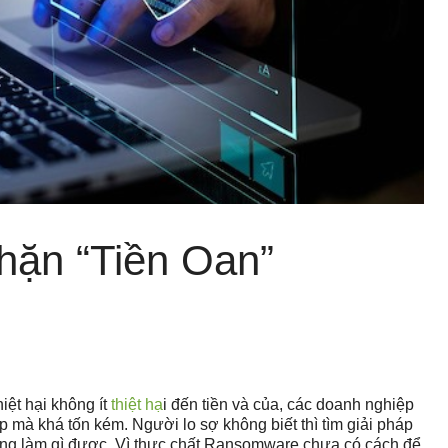
hặn “Tiền Oan”
ệt hại không ít
thiệt hạ
i đến tiền và của, các doanh nghiệp
ụp mà khá tốn kém.
Người lo sợ không biết thì tìm giải pháp
ông làm gì được. Vì thực chất Ransomware chưa có cách để