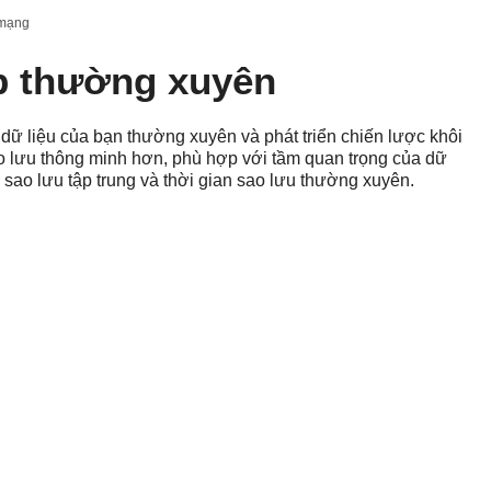
 mạng
ệp thường xuyên
u dữ liệu của bạn thường xuyên và phát triển chiến lược khôi
o lưu thông minh hơn, phù hợp với tầm quan trọng của dữ
 sao lưu tập trung và thời gian sao lưu thường xuyên.
ng lưới mạng của bạn
ết bị cá nhân và công ty, mạng dễ bị tấn công nếu doanh
g phần mềm độc hại mạnh mẽ. Hầu hết các giải pháp chống
nhật thường xuyên. Các biến thể phần mềm độc hại mới hơn
ện bằng các kỹ thuật truyền thống. Đôi khi hệ thống bị chậm
i rút.