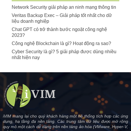
Network Security giải pháp an ninh mạng thông tin
Veritas Backup Exec – Giải pháp tốt nhất cho dữ
liệu doanh nghiệp
Chat GPT có trở thành bước ngoặt công nghệ
2023?
Công nghệ Blockchain là gì? Hoạt động ra sao?
Cyber Security là gì? 5 giải pháp được dùng nhiều
nhất hiện nay
iVIM mang lại cho quý khách hàng một hệ thống tích hợp các ứng
dụng, hạ tầng đa nền tảng. Các trung tâm dữ liệu được mở rộng
quy mô một cách dễ dàng trên nền tảng ảo hóa (VMware, Hyper-V,