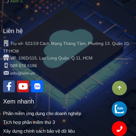
…)
Xem »
Liên hệ
Trụ sở: 521/19 Cách Mạng Tháng Tám, Phường 13, Quận 10,
TP.HCM
VP: 106D/115, Lạc Long Quân, Q.11, HCM
088 678 6186
info@ivim.vn
Xem nhanh
Phần mềm ứng dụng cho doanh nghiệp
Tích hợp phần mềm thứ 3
Xây dựng chính sách bảo vệ dữ liệu