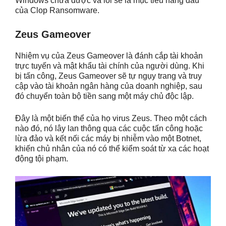
Windows chưa được vá lỗi sẽ là mục tiêu hàng đầu
của Clop Ransomware.
Zeus Gameover
Nhiệm vụ của Zeus Gameover là đánh cắp tài khoản
trực tuyến và mật khẩu tài chính của người dùng. Khi
bị tấn công, Zeus Gameover sẽ tự ngụy trang và truy
cập vào tài khoản ngân hàng của doanh nghiệp, sau
đó chuyển toàn bộ tiền sang một máy chủ độc lập.
Đây là một biến thể của họ virus Zeus. Theo một cách
nào đó, nó lây lan thông qua các cuộc tấn công hoặc
lừa đảo và kết nối các máy bị nhiễm vào một Botnet,
khiến chủ nhân của nó có thể kiểm soát từ xa các hoạt
động tội phạm.