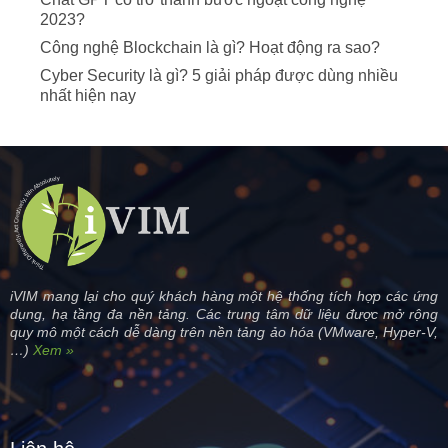
2023?
Công nghệ Blockchain là gì? Hoạt động ra sao?
Cyber Security là gì? 5 giải pháp được dùng nhiều
nhất hiện nay
iVIM mang lại cho quý khách hàng một hệ thống tích hợp các ứng
dụng, hạ tầng đa nền tảng. Các trung tâm dữ liệu được mở rộng
quy mô một cách dễ dàng trên nền tảng ảo hóa (VMware, Hyper-V,
…)
Xem »