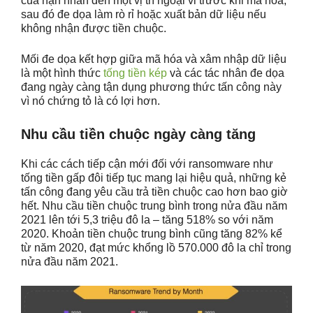
của nạn nhân đến một vị trí ngoại vi trước khi mã hóa,
sau đó đe dọa làm rò rỉ hoặc xuất bản dữ liệu nếu
không nhận được tiền chuộc.
Mối đe dọa kết hợp giữa mã hóa và xâm nhập dữ liệu
là một hình thức
tống tiền kép
và các tác nhân đe dọa
đang ngày càng tận dụng phương thức tấn công này
vì nó chứng tỏ là có lợi hơn.
Nhu cầu tiền chuộc ngày càng tăng
Khi các cách tiếp cận mới đối với ransomware như
tống tiền gấp đôi tiếp tục mang lại hiệu quả, những kẻ
tấn công đang yêu cầu trả tiền chuộc cao hơn bao giờ
hết. Nhu cầu tiền chuộc trung bình trong nửa đầu năm
2021 lên tới 5,3 triệu đô la – tăng 518% so với năm
2020. Khoản tiền chuộc trung bình cũng tăng 82% kể
từ năm 2020, đạt mức khổng lồ 570.000 đô la chỉ trong
nửa đầu năm 2021.