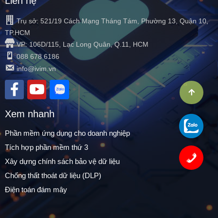
Liên hệ
Trụ sở: 521/19 Cách Mạng Tháng Tám, Phường 13, Quận 10,
TP.HCM
VP: 106D/115, Lạc Long Quân, Q.11, HCM
088 678 6186
info@ivim.vn
Xem nhanh
Phần mềm ứng dụng cho doanh nghiệp
Tích hợp phần mềm thứ 3
Xây dựng chính sách bảo vệ dữ liệu
Chống thất thoát dữ liệu (DLP)
Điện toán đám mây