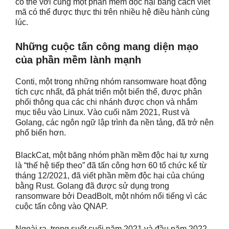
có thể với cùng một phần mềm độc hại bằng cách viết
mã có thể được thực thi trên nhiều hệ điều hành cùng
lúc.
Những cuộc tấn công mang diện mạo
của phần mềm lành mạnh
Conti, một trong những nhóm ransomware hoạt động
tích cực nhất, đã phát triển một biến thể, được phân
phối thông qua các chi nhánh được chọn và nhắm
mục tiêu vào Linux. Vào cuối năm 2021, Rust và
Golang, các ngôn ngữ lập trình đa nền tảng, đã trở nên
phổ biến hơn.
BlackCat, một băng nhóm phần mềm độc hại tự xưng
là “thế hệ tiếp theo” đã tấn công hơn 60 tổ chức kể từ
tháng 12/2021, đã viết phần mềm độc hại của chúng
bằng Rust. Golang đã được sử dụng trong
ransomware bởi DeadBolt, một nhóm nổi tiếng vì các
cuộc tấn công vào QNAP.
Ngoài ra, trong suốt cuối năm 2021 và đầu năm 2022,