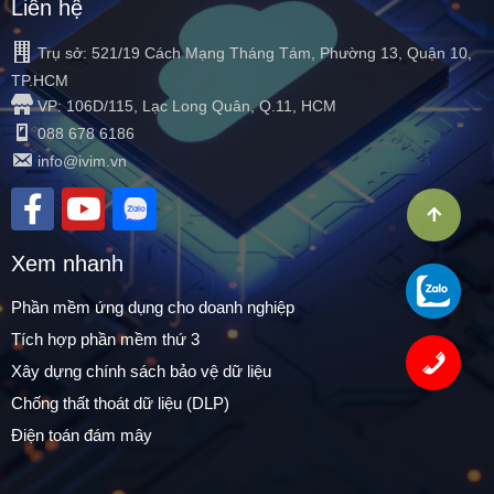
Liên hệ
Trụ sở: 521/19 Cách Mạng Tháng Tám, Phường 13, Quận 10,
TP.HCM
VP: 106D/115, Lạc Long Quân, Q.11, HCM
088 678 6186
info@ivim.vn
Xem nhanh
Phần mềm ứng dụng cho doanh nghiệp
Tích hợp phần mềm thứ 3
Xây dựng chính sách bảo vệ dữ liệu
Chống thất thoát dữ liệu (DLP)
Điện toán đám mây