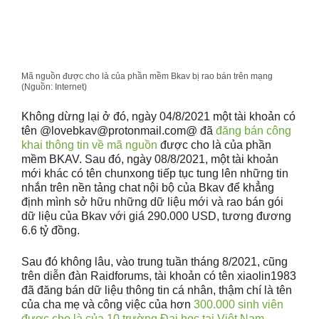
Mã nguồn được cho là của phần mềm Bkav bị rao bán trên mạng
(Nguồn: Internet)
Không dừng lại ở đó, ngày 04/8/2021 một tài khoản có
tên @lovebkav@protonmail.com@ đã
đăng bán công
khai thông tin về mã nguồn
được cho là của phần
mềm BKAV. Sau đó, ngày 08/8/2021, một tài khoản
mới khác có tên chunxong tiếp tục tung lên những tin
nhắn trên nền tảng chat nội bộ của Bkav để khẳng
định mình sở hữu những dữ liệu mới và rao bán gói
dữ liệu của Bkav với giá 290.000 USD, tương đương
6.6 tỷ đồng.
Sau đó không lâu, vào trung tuần tháng 8/2021, cũng
trên diễn đàn Raidforums, tài khoản có tên xiaolin1983
đã đăng bán dữ liệu thông tin cá nhân, thậm chí là tên
của cha mẹ và công việc của hơn
300.000 sinh viên
được cho là của 10 trường Đại học tại Việt Nam.