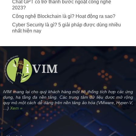
Chat GPT có trở thành bước ngoặt công nghệ
2023?
Công nghệ Blockchain là gì? Hoạt động ra sao?
Cyber Security là gì? 5 giải pháp được dùng nhiều
nhất hiện nay
iVIM mang lại cho quý khách hàng một hệ thống tích hợp các ứng
dụng, hạ tầng đa nền tảng. Các trung tâm dữ liệu được mở rộng
quy mô một cách dễ dàng trên nền tảng ảo hóa (VMware, Hyper-V,
…)
Xem »