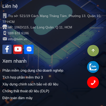
Liên hệ
Trụ sở: 521/19 Cách Mạng Tháng Tám, Phường 13, Quận 10,
TP.HCM
VP: 106D/115, Lạc Long Quân, Q.11, HCM
088 678 6186
info@ivim.vn
Xem nhanh
Phần mềm ứng dụng cho doanh nghiệp
Tích hợp phần mềm thứ 3
Xây dựng chính sách bảo vệ dữ liệu
Chống thất thoát dữ liệu (DLP)
Điện toán đám mây