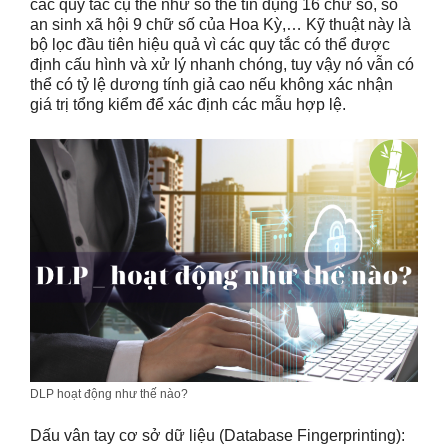
các quy tắc cụ thể như số thẻ tín dụng 16 chữ số, số
an sinh xã hội 9 chữ số của Hoa Kỳ,… Kỹ thuật này là
bộ lọc đầu tiên hiệu quả vì các quy tắc có thể được
định cấu hình và xử lý nhanh chóng, tuy vậy nó vẫn có
thể có tỷ lệ dương tính giả cao nếu không xác nhận
giá trị tổng kiểm để xác định các mẫu hợp lệ.
DLP hoạt động như thế nào?
Dấu vân tay cơ sở dữ liệu (Database Fingerprinting):