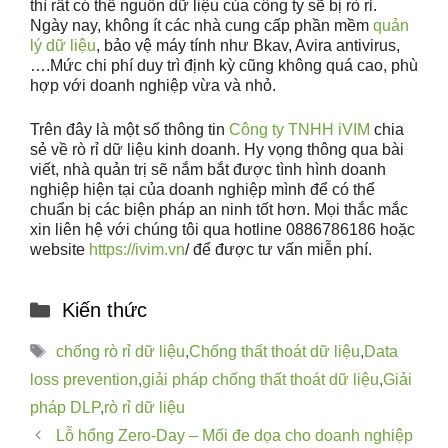
thì rất có thể nguồn dữ liệu của công ty sẽ bị rò rỉ.
Ngày nay, không ít các nhà cung cấp phần mềm
quản
lý dữ liệu
, bảo vệ máy tính như Bkav, Avira antivirus,
….Mức chi phí duy trì định kỳ cũng không quá cao, phù
hợp với doanh nghiệp vừa và nhỏ.
Trên đây là một số thông tin
Công ty TNHH iVIM
chia
sẻ về rò rỉ dữ liệu kinh doanh. Hy vọng thông qua bài
viết, nhà quản trị sẽ nắm bắt được tình hình doanh
nghiệp hiện tại của doanh nghiệp mình để có thể
chuẩn bị các biện pháp an ninh tốt hơn. Mọi thắc mắc
xin liên hệ với chúng tôi qua hotline 0886786186 hoặc
website
https://ivim.vn
/ để được tư vấn miễn phí.
Kiến thức
chống rò rỉ dữ liệu
,
Chống thất thoát dữ liệu
,
Data
loss prevention
,
giải pháp chống thất thoát dữ liệu
,
Giải
pháp DLP
,
rò rỉ dữ liệu
Lỗ hổng Zero-Day – Mối đe dọa cho doanh nghiệp