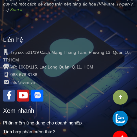
quy mô một cách dễ dàng trên nền tảng ảo hóa (VMware, Hyper-V,
…)
Xem »
Liên hệ
Trụ sở: 521/19 Cách Mạng Tháng Tám, Phường 13, Quận 10,
TP.HCM
VP: 106D/115, Lạc Long Quân, Q.11, HCM
088 678 6186
info@ivim.vn
Xem nhanh
Phần mềm ứng dụng cho doanh nghiệp
Tích hợp phần mềm thứ 3