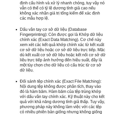
định cấu hình và xử lý nhanh chóng, tuy vậy nó
vẫn có thể có tỷ lệ dương tính giả cao nếu
không xác nhận giá trị tổng kiểm để xác định
các mẫu hợp lệ.
Dấu vân tay cơ sở dữ liệu (Database
Fingerprinting): Còn được gọi là Khớp dữ liệu
chính xác (Exact Data Matching). Cơ chế này
xem xét các kết quả khớp chính xác từ kết xuất
cơ sở dữ liệu hoặc cơ sở dữ liệu trực tiếp. Mặc
dù kết xuất cơ sở dữ liệu hoặc kết nối cơ sở dữ
liệu trực tiếp ảnh hưởng đến hiệu suất, đây là
một tùy chọn cho dữ liệu có cấu trúc từ cơ sở
dữ liệu.
Đối sánh tệp chính xác (Exact File Matching):
Nội dung tệp không được phân tích, thay vào
đó là hàm băm. Hàm băm của tệp trùng khớp
với dấu vân tay chính xác. Kỹ thuật này cho kết
quả với khả năng dương tính giả thấp. Tuy vậy,
phương pháp này không làm việc với các tệp
có nhiều phiên bản giống nhưng không giống